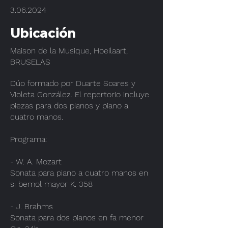
3.06.2024
Ubicación
Maison de la Musique, Hoeilaart,
BRUSELAS
Dúo formado por Duarte Soares y
Violeta González. El repertorio incluye
piezas para dos pianos y piano a
cuatro manos.
Programa:
- W. A. Mozart
Sonata para piano a cuatro manos en
si bemol mayor K. 358
- J. Brahms
Sonata para dos pianos en fa menor