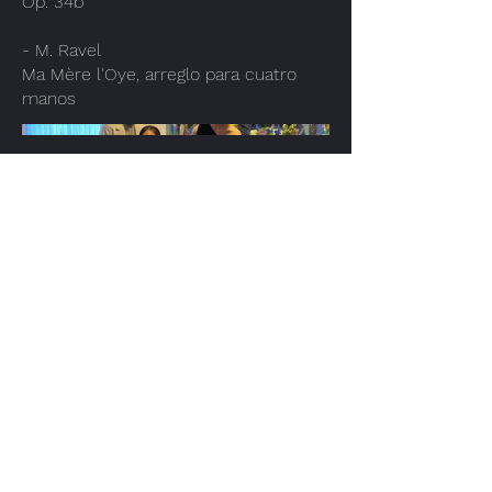
Op. 34b
- M. Ravel
Ma Mère l'Oye, arreglo para cuatro
manos